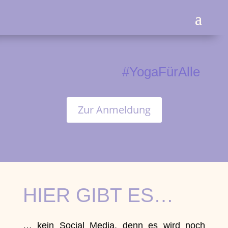
#YogaFürAlle
Zur Anmeldung
HIER GIBT ES…
… kein Social Media, denn es wird noch